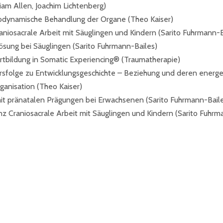
liam Allen, Joachim Lichtenberg)
odynamische Behandlung der Organe (Theo Kaiser)
aniosacrale Arbeit mit Säuglingen und Kindern (Sarito Fuhrmann-B
sung bei Säuglingen (Sarito Fuhrmann-Bailes)
tbildung in Somatic Experiencing® (Traumatherapie)
sfolge zu Entwicklungsgeschichte – Beziehung und deren energe
rganisation (Theo Kaiser)
it pränatalen Prägungen bei Erwachsenen (Sarito Fuhrmann-Bail
z Craniosacrale Arbeit mit Säuglingen und Kindern (Sarito Fuhrm
IMPRESSUM
DATENSCHUTZ