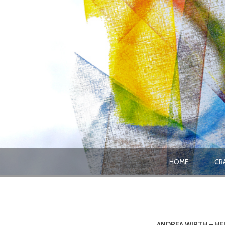
HOME
CR
ANDREA WIRTH – HE