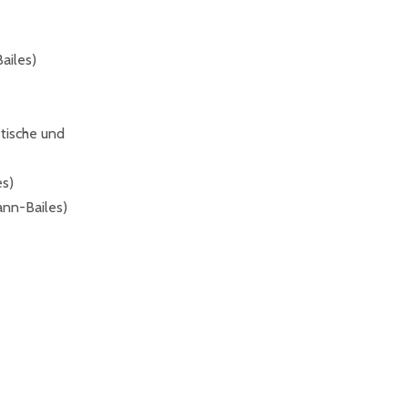
ailes)
tische und
es)
ann-Bailes)